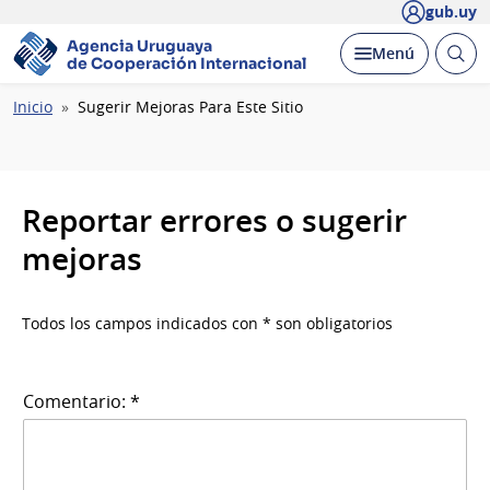
gub.uy
Agencia Uruguaya
Abrir
Desplegar
Menú
de Cooperación Internacional
busc
Ruta
Inicio
Sugerir Mejoras Para Este Sitio
de
navegación
Reportar errores o sugerir
mejoras
Todos los campos indicados con * son obligatorios
Comentario: *