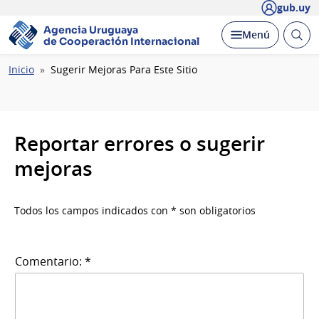
gub.uy
Agencia Uruguaya
Abrir
Desplegar
Menú
de Cooperación Internacional
busc
Ruta
Inicio
Sugerir Mejoras Para Este Sitio
de
navegación
Reportar errores o sugerir
mejoras
Todos los campos indicados con * son obligatorios
Comentario: *