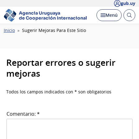
gub.uy
Agencia Uruguaya
Abrir
Desplegar
Menú
de Cooperación Internacional
busc
Ruta
Inicio
Sugerir Mejoras Para Este Sitio
de
navegación
Reportar errores o sugerir
mejoras
Todos los campos indicados con * son obligatorios
Comentario: *