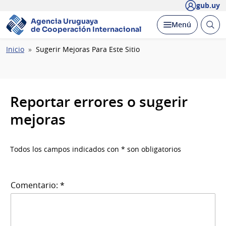
gub.uy
Agencia Uruguaya
Abrir
Desplegar
Menú
de Cooperación Internacional
busc
Ruta
Inicio
Sugerir Mejoras Para Este Sitio
de
navegación
Reportar errores o sugerir
mejoras
Todos los campos indicados con * son obligatorios
Comentario: *