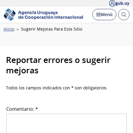
gub.uy
Agencia Uruguaya
Abrir
Desplegar
Menú
de Cooperación Internacional
busc
Ruta
Inicio
Sugerir Mejoras Para Este Sitio
de
navegación
Reportar errores o sugerir
mejoras
Todos los campos indicados con * son obligatorios
Comentario: *