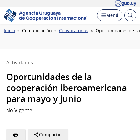
gub.uy
Agencia Uruguaya
Abrir
Desplegar
Menú
de Cooperación Internacional
busc
Ruta
Inicio
Comunicación
Convocatorias
Oportunidades de La
de
navegación
Actividades
Oportunidades de la
cooperación iberoamericana
para mayo y junio
No Vigente
Compartir