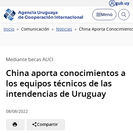
gub.uy
Agencia Uruguaya
Abrir
Desplegar
Menú
de Cooperación Internacional
busc
Ruta
Inicio
Comunicación
Noticias
China Aporta Conocimiento
de
navegación
Mediante becas AUCI
China aporta conocimientos a
los equipos técnicos de las
intendencias de Uruguay
08/08/2022
Compartir