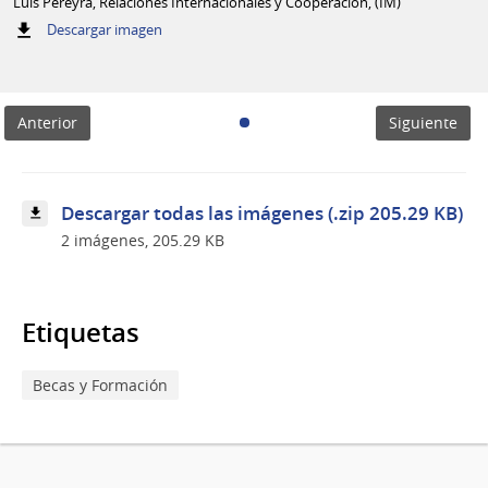
Luis Pereyra, Relaciones Internacionales y Cooperación, (IM)
:
Descargar imagen
Luis
Pereyra,
Relaciones
Internacionales
Anterior
Siguiente
y
Cooperación,
(IM)
Descargar todas las imágenes (.zip 205.29 KB)
2 imágenes, 205.29 KB
Etiquetas
Becas y Formación