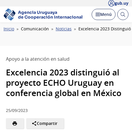
gub.uy
Agencia Uruguaya
Abrir
Desplegar
Menú
de Cooperación Internacional
busc
Ruta
Inicio
Comunicación
Noticias
Excelencia 2023 Distingui
de
navegación
Apoyo a la atención en salud
Excelencia 2023 distinguió al
proyecto ECHO Uruguay en
conferencia global en México
25/09/2023
Compartir