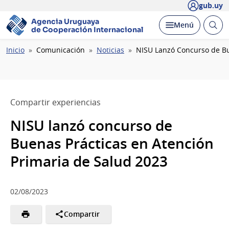
gub.uy
Agencia Uruguaya
Abrir
Desplegar
Menú
de Cooperación Internacional
busc
Ruta
Inicio
Comunicación
Noticias
NISU Lanzó Concurso de Bu
de
navegación
Compartir experiencias
NISU lanzó concurso de
Buenas Prácticas en Atención
Primaria de Salud 2023
02/08/2023
Compartir