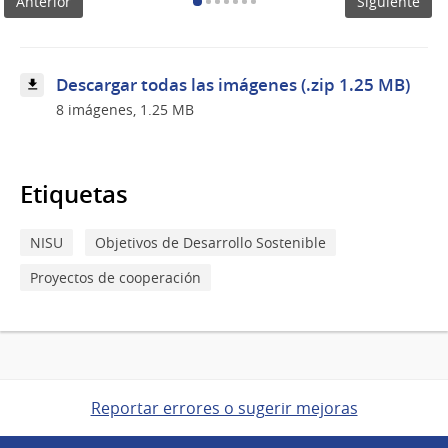
Anterior
Siguiente
de
buenas
prácticas
en
atención
Descargar todas las imágenes (.zip 1.25 MB)
primaria
8 imágenes, 1.25 MB
de
salud
2023
Etiquetas
NISU
Objetivos de Desarrollo Sostenible
Proyectos de cooperación
Reportar errores o sugerir mejoras