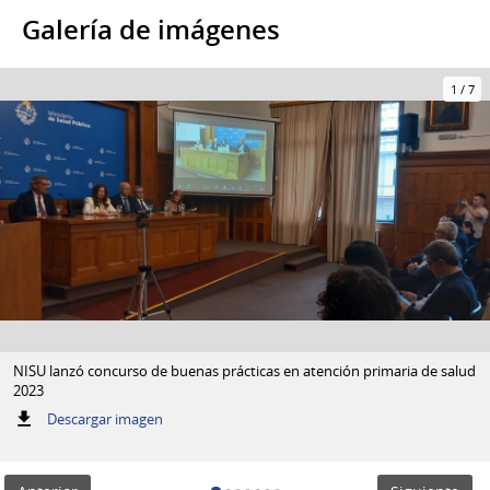
Galería de imágenes
1
/
7
NISU lanzó concurso de buenas prácticas en atención primaria de salud
2023
:
Descargar imagen
NISU
lanzó
concurso