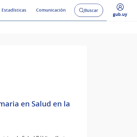
 Estadísticas
Comunicación
Buscar
Abrir
Desplegar
gub.uy
buscador
menú
y
de
imaria en Salud en la