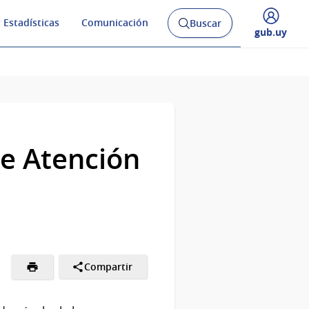
 Estadísticas
Comunicación
Buscar
Abrir
Desplegar
gub.uy
buscador
menú
y
de
re Atención
Compartir