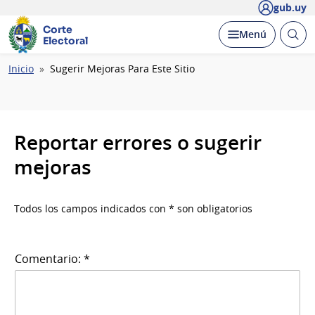
gub.uy
Corte
Abrir
Desplegar
Menú
Electoral
busc
Ruta
Inicio
Sugerir Mejoras Para Este Sitio
de
navegación
Reportar errores o sugerir
mejoras
Todos los campos indicados con * son obligatorios
Comentario: *