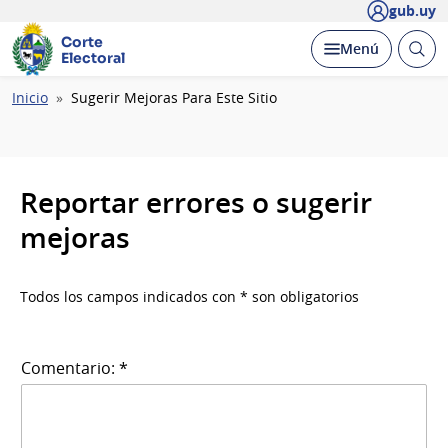
gub.uy
Corte
Abrir
Desplegar
Menú
Electoral
busc
Ruta
Inicio
Sugerir Mejoras Para Este Sitio
de
navegación
Reportar errores o sugerir
mejoras
Todos los campos indicados con * son obligatorios
Comentario: *