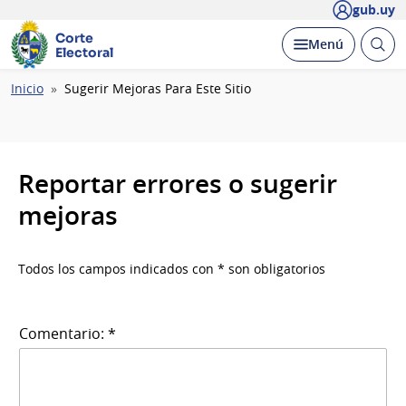
gub.uy
Corte
Abrir
Desplegar
Menú
Electoral
busc
Ruta
Inicio
Sugerir Mejoras Para Este Sitio
de
navegación
Reportar errores o sugerir
mejoras
Todos los campos indicados con * son obligatorios
Comentario: *