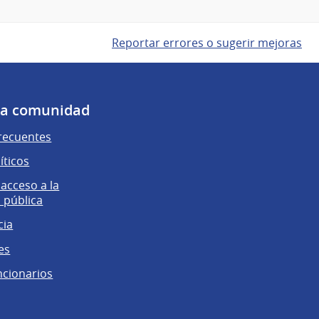
Reportar errores o sugerir mejoras
 la comunidad
recuentes
íticos
 acceso a la
 pública
cia
es
ncionarios