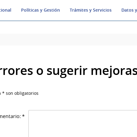
cional
Políticas y Gestión
Trámites y Servicios
Datos y
rrores o sugerir mejora
 * son obligatorios
entario: *