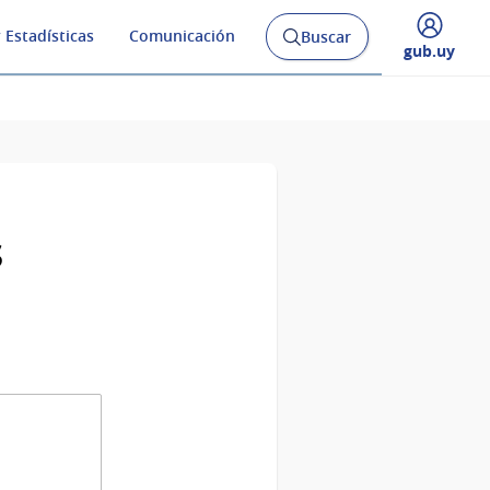
 Estadísticas
Comunicación
Buscar
Abrir
Desplegar
gub.uy
buscador
menú
y
de
s