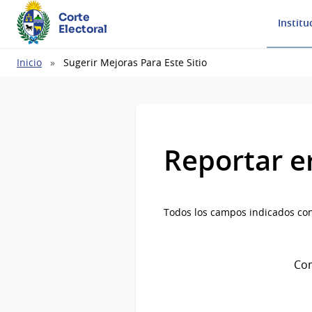
Corte
Institu
Electoral
Ruta
Inicio
Sugerir Mejoras Para Este Sitio
de
navegación
Reportar e
Todos los campos indicados con
Com