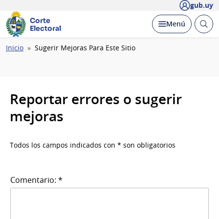
gub.uy
Corte
Abrir
Desplegar
Menú
Electoral
busc
Ruta
Inicio
Sugerir Mejoras Para Este Sitio
de
navegación
Reportar errores o sugerir
mejoras
Todos los campos indicados con * son obligatorios
Comentario: *