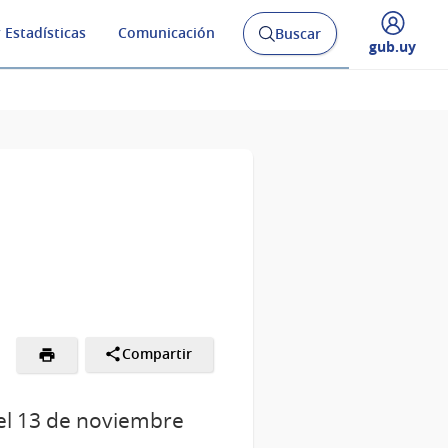
 Estadísticas
Comunicación
Buscar
Abrir
Desplegar
gub.uy
buscador
menú
y
de
Compartir
ó el 13 de noviembre