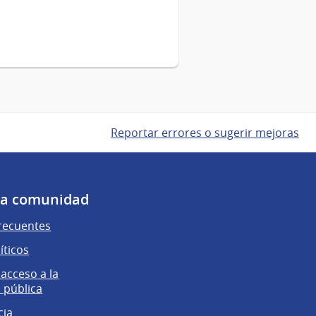
Reportar errores o sugerir mejoras
 la comunidad
recuentes
íticos
 acceso a la
 pública
cia