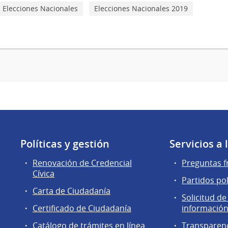
Elecciones Nacionales
Elecciones Nacionales 2019
Políticas y gestión
Servicios a
Renovación de Credencial
Preguntas f
Cívica
Partidos pol
Carta de Ciudadanía
Solicitud de
Certificado de Ciudadanía
información
Catálogo de trámites en línea
Transparen