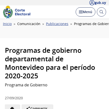
gub.uy
Corte
Abrir
Desplegar
Menú
Electoral
busc
Ruta
Inicio
Comunicación
Publicaciones
Programas de Gobier
de
navegación
Programas de gobierno
departamental de
Montevideo para el período
2020-2025
Programa de Gobierno
27/09/2020
Compartir