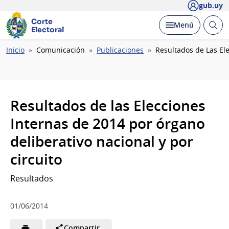
gub.uy
Corte
Abrir
Desplegar
Menú
Electoral
busc
Ruta
Inicio
Comunicación
Publicaciones
Resultados de Las Ele
de
navegación
Resultados de las Elecciones
Internas de 2014 por órgano
deliberativo nacional y por
circuito
Resultados
01/06/2014
Compartir