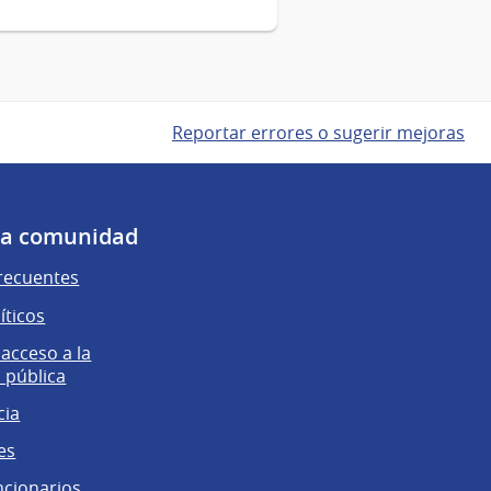
Reportar errores o sugerir mejoras
 la comunidad
recuentes
íticos
 acceso a la
 pública
cia
es
ncionarios