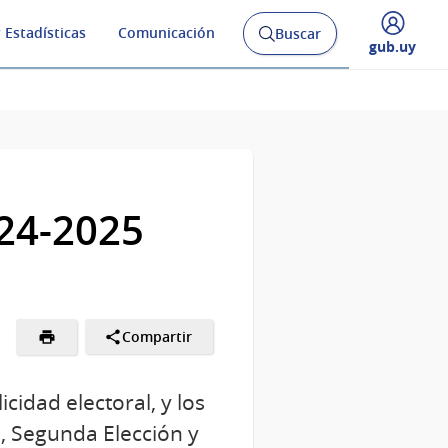
 Estadísticas
Comunicación
Buscar
Abrir
Desplegar
gub.uy
buscador
menú
y
de
024-2025
Compartir
cidad electoral, y los
s, Segunda Elección y