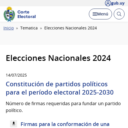
gub.uy
Corte
Abrir
Desplegar
Menú
Electoral
busc
Ruta
Inicio
Tematica
Elecciones Nacionales 2024
de
navegación
Elecciones Nacionales 2024
14/07/2025
Constitución de partidos políticos
para el período electoral 2025-2030
Número de firmas requeridas para fundar un partido
político.
Firmas para la conformación de una