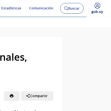
 Estadísticas
Comunicación
Buscar
Abrir
Desplegar
gub.uy
buscador
menú
y
de
nales,
Compartir