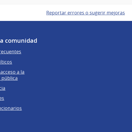
Reportar errores o sugerir mejoras
 la comunidad
recuentes
íticos
 acceso a la
 pública
cia
es
ncionarios