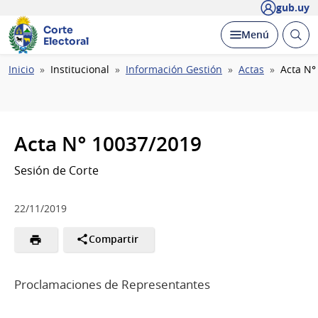
gub.uy
Corte
Abrir
Desplegar
Menú
Electoral
busc
Ruta
Inicio
Institucional
Información Gestión
Actas
Acta N°
de
navegación
Acta N° 10037/2019
Sesión de Corte
22/11/2019
Compartir
Proclamaciones de Representantes