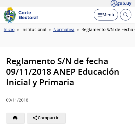
gub.uy
Corte
Abrir
Desplegar
Menú
Electoral
busc
Ruta
Inicio
Institucional
Normativa
Reglamento S/N de Fecha 0
de
navegación
Reglamento S/N de fecha
09/11/2018 ANEP Educación
Inicial y Primaria
09/11/2018
Compartir