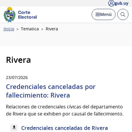
gub.uy
Corte
Abrir
Desplegar
Menú
Electoral
busc
Ruta
Inicio
Tematica
Rivera
de
navegación
Rivera
23/07/2026
Credenciales canceladas por
fallecimiento: Rivera
Relaciones de credenciales cívicas del departamento
de Rivera que se exhiben por causal de fallecimiento.
Credenciales canceladas de Rivera