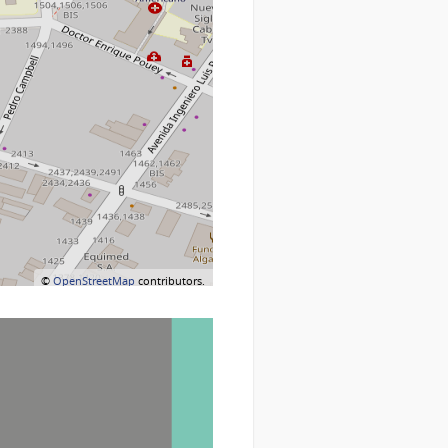
©
OpenStreetMap
contributors.