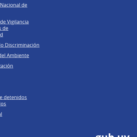
Nacional de
e Vigilancia
s de
ad
No Discriminación
del Ambiente
zación
e detenidos
dos
l