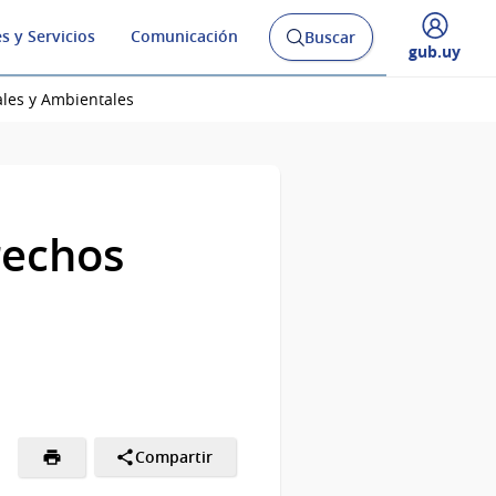
s y Servicios
Comunicación
Buscar
Abrir
Desplegar
gub.uy
buscador
menú
y
de
ales y Ambientales
rechos
Compartir