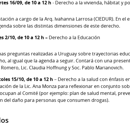
es 16/09, de 10 a 12 h
- Derecho a la vivienda, hábitat y po
ación a cargo de la Arq. Ivahanna Larrosa (CIEDUR). En el 
agenda sobre las distintas dimensiones de este derecho.
s 2/10, de 10 a 12 h –
Derecho a la Educación
s preguntas realizadas a Uruguay sobre trayectorias educa
o, al igual que la agenda a seguir. Contará con una presen
o Romero, Lic. Claudia Hoffnung y Soc. Pablo Marianovich.
oles 15/10, de 10 a 12 h
– Derecho a la salud con énfasis e
pación de la Lic. Ana Monza para reflexionar en conjunto so
cupan al Comité (por ejemplo: plan de salud mental, preven
ón del daño para personas que consumen drogas).
dos