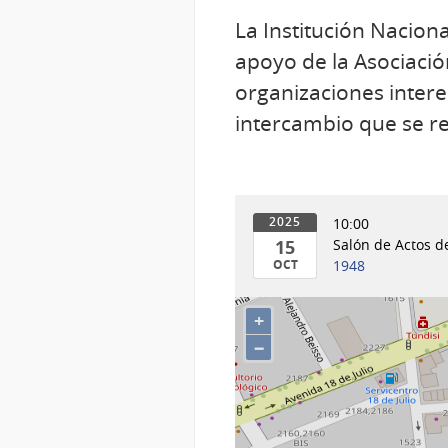
La Institución Nacio
apoyo de la Asociació
organizaciones inter
intercambio que se rea
10:00
2025
15
Salón de Actos 
OCT
1948
15
de
+
Oct
−
del
2025