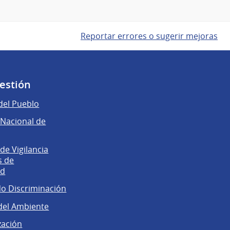
Reportar errores o sugerir mejoras
gestión
del Pueblo
Nacional de
e Vigilancia
s de
ad
No Discriminación
del Ambiente
zación