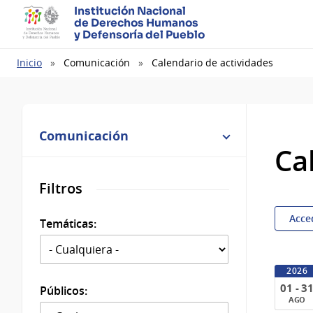
Institución Nacional
de Derechos Humanos
y Defensoría del Pueblo
Ruta
Inicio
Comunicación
Calendario de actividades
de
navegación
Comunicación
Ca
Filtros
Acce
Temáticas:
2026
01 - 3
Públicos:
AGO