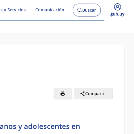
s y Servicios
Comunicación
Buscar
Abrir
Desplegar
gub.uy
buscador
menú
y
de
Compartir
anos y adolescentes en