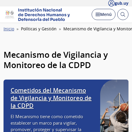
gub.uy
Institución Nacional
Abrir
Desplegar
Menú
de Derechos Humanos
y
busc
Defensoría del Pueblo
Ruta
Inicio
Políticas y Gestión
Mecanismo de Vigilancia y Monito
de
navegación
Mecanismo de Vigilancia y
Monitoreo de la CDPD
Cometidos del Mecanismo
de Vigilancia y Monitoreo de
la CDPD
El Mecanismo tiene como cometido
establecer un marco para vigilar,
promover, proteger y supervisar la