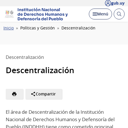
gub.uy
Institución Nacional
Abrir
Desplegar
Menú
de Derechos Humanos
y
busc
Defensoría del Pueblo
Ruta
Inicio
Políticas y Gestión
Descentralización
de
navegación
Descentralización
Descentralización
Compartir
El área de Descentralización de la Institución
Nacional de Derechos Humanos y Defensoría del
Pueblo (INDDHH) tiene como cometido principal