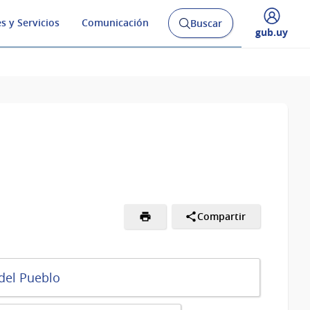
s y Servicios
Comunicación
Buscar
Abrir
Desplegar
gub.uy
buscador
menú
y
de
Compartir
del Pueblo