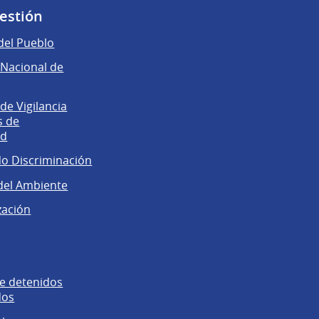
gestión
del Pueblo
Nacional de
e Vigilancia
s de
ad
No Discriminación
del Ambiente
zación
e detenidos
dos