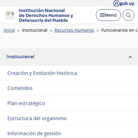
gub.uy
Institución Nacional
Abrir
Desplegar
Menú
de Derechos Humanos
y
busc
Defensoría del Pueblo
Ruta
Inicio
Institucional
Recursos Humanos
Funcionarios en 
de
navegación
Institucional
Creación y Evolución histórica
Cometidos
Plan estratégico
Estructura del organismo
Información de gestión