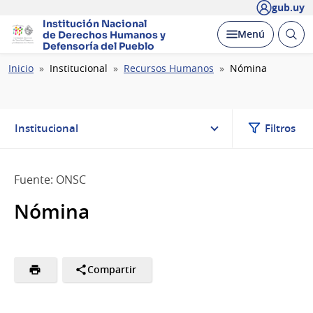
gub.uy
Institución Nacional
Abrir
Desplegar
Menú
de Derechos Humanos
y
busc
Defensoría del Pueblo
Ruta
Inicio
Institucional
Recursos Humanos
Nómina
de
navegación
Institucional
Filtros
Fuente: ONSC
Nómina
Compartir