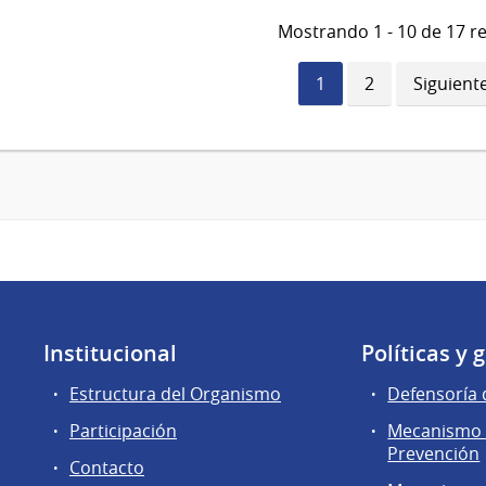
Mostrando 1 - 10 de 17 r
Página
1
Página
2
Siguient
Siguient
actual
página
Institucional
Políticas y 
Estructura del Organismo
Defensoría 
Participación
Mecanismo 
Prevención
Contacto