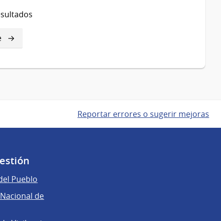
esultados
e
e
Reportar errores o sugerir mejoras
gestión
del Pueblo
Nacional de