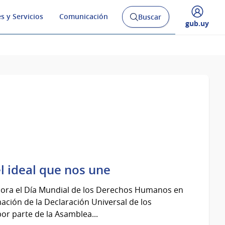
s y Servicios
Comunicación
Buscar
Abrir
Desplegar
gub.uy
buscador
menú
y
de
l ideal que nos une
ora el Día Mundial de los Derechos Humanos en
ción de la Declaración Universal de los
r parte de la Asamblea...