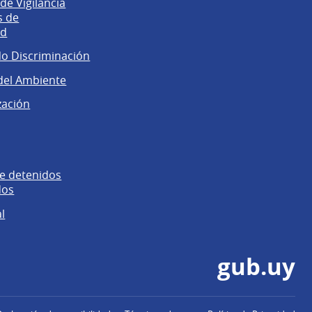
e Vigilancia
s de
ad
No Discriminación
del Ambiente
zación
e detenidos
dos
l
gub.uy