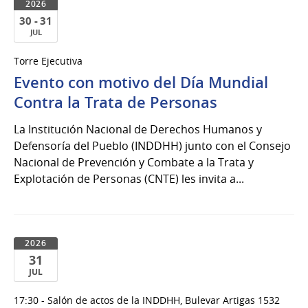
2026
30 - 31
JUL
30
Torre Ejecutiva
al
Evento con motivo del Día Mundial
31
de
Contra la Trata de Personas
Jul
La Institución Nacional de Derechos Humanos y
del
Defensoría del Pueblo (INDDHH) junto con el Consejo
2026
Nacional de Prevención y Combate a la Trata y
Explotación de Personas (CNTE) les invita a...
2026
31
JUL
31
17:30 - Salón de actos de la INDDHH, Bulevar Artigas 1532
de