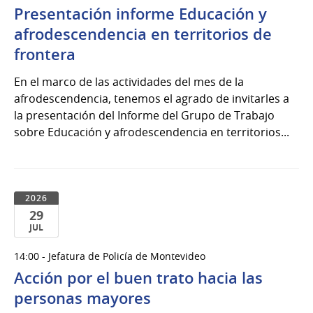
Presentación informe Educación y
Jul
del
afrodescendencia en territorios de
2026
frontera
En el marco de las actividades del mes de la
afrodescendencia, tenemos el agrado de invitarles a
la presentación del Informe del Grupo de Trabajo
sobre Educación y afrodescendencia en territorios...
2026
29
JUL
29
14:00 - Jefatura de Policía de Montevideo
de
Acción por el buen trato hacia las
Jul
del
personas mayores
2026