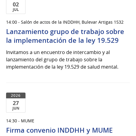
02
JUL
02
14:00 - Salón de actos de la INDDHH, Bulevar Artigas 1532
de
Lanzamiento grupo de trabajo sobre
Jul
del
la implementación de la ley 19.529
2026
Invitamos a un encuentro de intercambio y al
lanzamiento del grupo de trabajo sobre la
implementación de la ley 19.529 de salud mental.
2026
27
JUN
27
14:30 - MUME
de
Firma convenio INDDHH y MUME
Jun