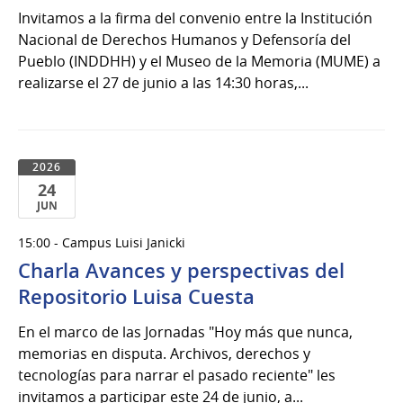
del
Invitamos a la firma del convenio entre la Institución
2026
Nacional de Derechos Humanos y Defensoría del
Pueblo (INDDHH) y el Museo de la Memoria (MUME) a
realizarse el 27 de junio a las 14:30 horas,...
2026
24
JUN
24
15:00 - Campus Luisi Janicki
de
Charla Avances y perspectivas del
Jun
del
Repositorio Luisa Cuesta
2026
En el marco de las Jornadas "Hoy más que nunca,
memorias en disputa. Archivos, derechos y
tecnologías para narrar el pasado reciente" les
invitamos a participar este 24 de junio, a...