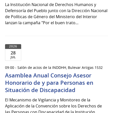
La Institución Nacional de Derechos Humanos y
Defensoría del Pueblo junto con la Dirección Nacional
de Políticas de Género del Ministerio del Interior
lanzan la campaña "Por el buen trato...
2026
28
JUL
28
09:00 - Salón de actos de la INDDHH, Bulevar Artigas 1532
de
Asamblea Anual Consejo Asesor
Jul
del
Honorario de y para Personas en
2026
Situación de Discapacidad
El Mecanismo de Vigilancia y Monitoreo de la
Aplicación de la Convención sobre los Derechos de
las Personas con Discapacidad de la Institución