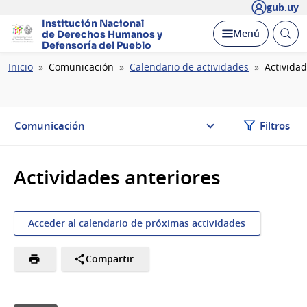
gub.uy
Institución Nacional
Abrir
Desplegar
Menú
de Derechos Humanos
y
busc
Defensoría del Pueblo
Ruta
Inicio
Comunicación
Calendario de actividades
Actividad
de
navegación
Comunicación
Filtros
Actividades anteriores
Acceder al calendario de próximas actividades
Compartir