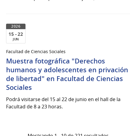
2026
15 - 22
JUN
15
Facultad de Ciencias Sociales
al
Muestra fotográfica "Derechos
22
de
humanos y adolescentes en privación
Jun
de libertad" en Facultad de Ciencias
del
Sociales
2026
Podrá visitarse del 15 al 22 de junio en el hall de la
Facultad de 8 a 23 horas.
Mostrando 1 - 10 de 221 resultados