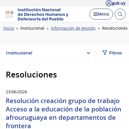
gub.uy
Institución Nacional
Abrir
Desplegar
Menú
de Derechos Humanos
y
busc
Defensoría del Pueblo
Ruta
Inicio
Institucional
Información de gestión
Resoluciones
de
navegación
Institucional
Filtros
Resoluciones
23/06/2026
Resolución creación grupo de trabajo
Acceso a la educación de la población
afrouruguaya en departamentos de
frontera