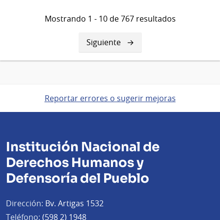
Mostrando 1 - 10 de 767 resultados
Siguiente
Siguiente
página
Reportar errores o sugerir mejoras
Institución Nacional de
Derechos Humanos y
Defensoría del Pueblo
Dirección:
Bv. Artigas 1532
Teléfono:
(598 2) 1948