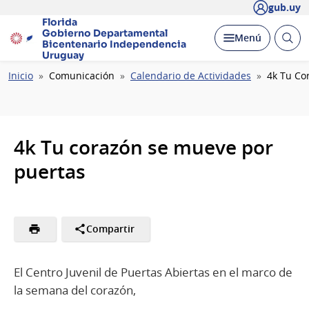
gub.uy
Florida
Gobierno Departamental
Abrir
Desplegar
Menú
Bicentenario
Independencia
busc
Uruguay
Ruta
Inicio
Comunicación
Calendario de Actividades
4k Tu Co
de
navegación
4k Tu corazón se mueve por
puertas
Compartir
El Centro Juvenil de Puertas Abiertas en el marco de
la semana del corazón,