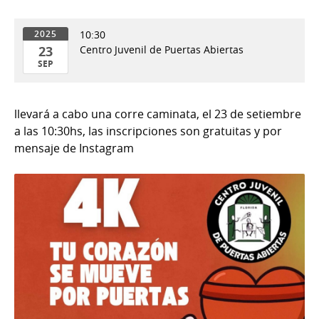
10:30
2025
23
Centro Juvenil de Puertas Abiertas
SEP
23
de
llevará a cabo una corre caminata, el 23 de setiembre
Sep
a las 10:30hs, las inscripciones son gratuitas y por
del
mensaje de Instagram
2025