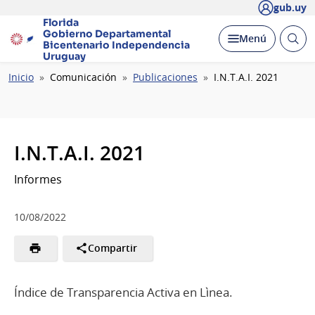
gub.uy
Florida
Gobierno Departamental
Abrir
Desplegar
Menú
Bicentenario
Independencia
busc
Uruguay
Ruta
Inicio
Comunicación
Publicaciones
I.N.T.A.I. 2021
de
navegación
I.N.T.A.I. 2021
Informes
10/08/2022
Compartir
Índice de Transparencia Activa en Lìnea.