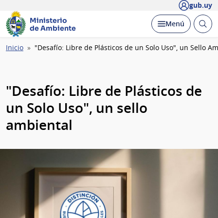
gub.uy
Ministerio
Abrir
Desplegar
Menú
de Ambiente
busc
Ruta
Inicio
"Desafío: Libre de Plásticos de un Solo Uso", un Sello A
de
navegación
"Desafío: Libre de Plásticos de
un Solo Uso", un sello
ambiental