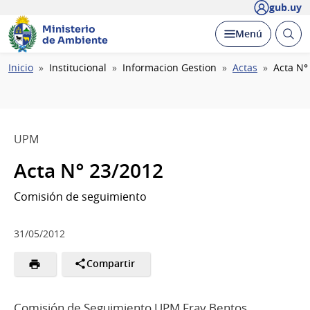
gub.uy
Ministerio
Abrir
Desplegar
Menú
de Ambiente
busc
Ruta
Inicio
Institucional
Informacion Gestion
Actas
Acta N°
de
navegación
UPM
Acta N° 23/2012
Comisión de seguimiento
31/05/2012
Compartir
Comisión de Seguimiento UPM Fray Bentos