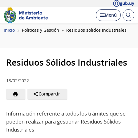
gub.uy
Ministerio
Abrir
Desplegar
Menú
de Ambiente
busc
Ruta
Inicio
Políticas y Gestión
Residuos sólidos industriales
de
navegación
Residuos Sólidos Industriales
18/02/2022
Compartir
Información referente a todos los trámites que se
pueden realizar para gestionar Residuos Sólidos
Industriales