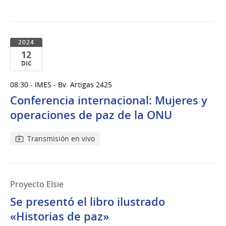
2024
12
DIC
12
08:30 - IMES - Bv. Artigas 2425
de
Conferencia internacional: Mujeres y
Dic
del
operaciones de paz de la ONU
2024
Transmisión en vivo
Proyecto Elsie
Se presentó el libro ilustrado
«Historias de paz»