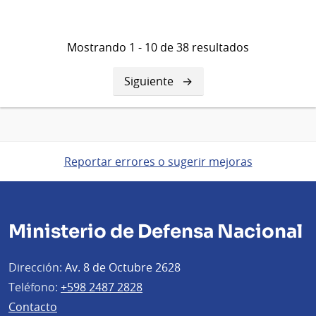
Mostrando 1 - 10 de 38 resultados
Siguiente
Siguiente
página
Reportar errores o sugerir mejoras
Ministerio de Defensa Nacional
Dirección:
Av. 8 de Octubre 2628
Teléfono:
+598 2487 2828
Contacto