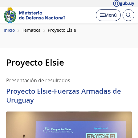
gub.uy
Ministerio
Abrir
Desplegar
Menú
de Defensa Nacional
busc
Ruta
Inicio
Tematica
Proyecto Elsie
de
navegación
Proyecto Elsie
Presentación de resultados
Proyecto Elsie-Fuerzas Armadas de
Uruguay