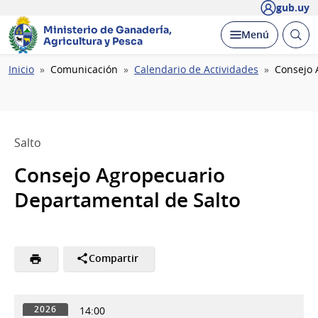
gub.uy
Ministerio de Ganadería,
Abrir
Desplegar
Menú
Agricultura y Pesca
busc
Ruta
Inicio
Comunicación
Calendario de Actividades
Consejo 
de
navegación
Salto
Consejo Agropecuario
Departamental de Salto
Compartir
14:00
2026