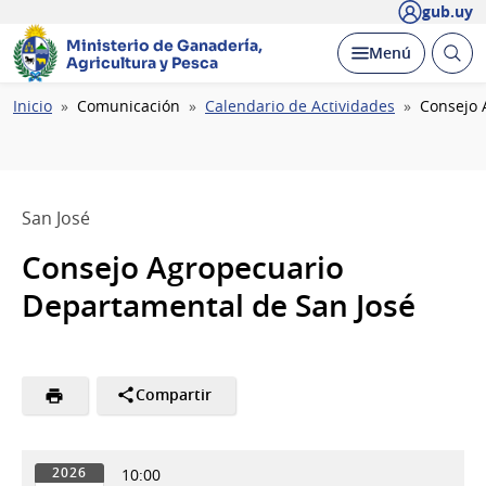
gub.uy
Ministerio de Ganadería,
Abrir
Desplegar
Menú
Agricultura y Pesca
busc
Ruta
Inicio
Comunicación
Calendario de Actividades
Consejo 
de
navegación
San José
Consejo Agropecuario
Departamental de San José
Compartir
10:00
2026