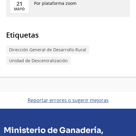
21
Por plataforma zoom
MAYO
21
de
Mayo
Etiquetas
del
2026
Dirección General de Desarrollo Rural
Unidad de Descentralización
Reportar errores o sugerir mejoras
Ministerio de Ganadería,