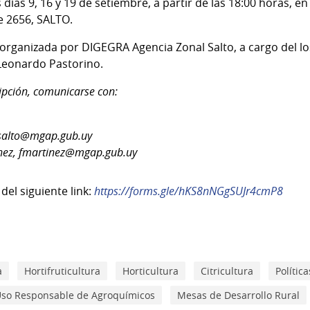
s días 9, 16 y 19 de setiembre, a partir de las 18:00 horas, 
le 2656, SALTO.
organizada por DIGEGRA Agencia Zonal Salto, a cargo del lo
 Leonardo Pastorino.
ipción, comunicarse con:
salto@mgap.gub.uy
nez,
fmartinez@mgap.gub.uy
 del siguiente link:
https://forms.gle/hKS8nNGgSUJr4cmP8
a
Hortifruticultura
Horticultura
Citricultura
Polític
so Responsable de Agroquímicos
Mesas de Desarrollo Rural