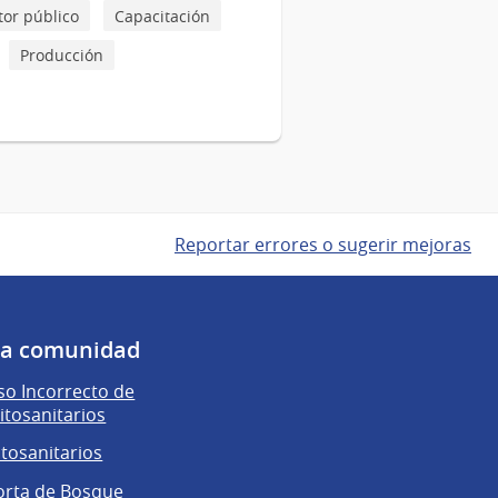
tor público
Capacitación
Producción
Reportar errores o sugerir mejoras
 la comunidad
o Incorrecto de
itosanitarios
itosanitarios
orta de Bosque