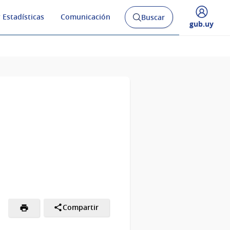
 Estadísticas
Comunicación
Buscar
Abrir
Desplegar
gub.uy
buscador
menú
y
de
Compartir