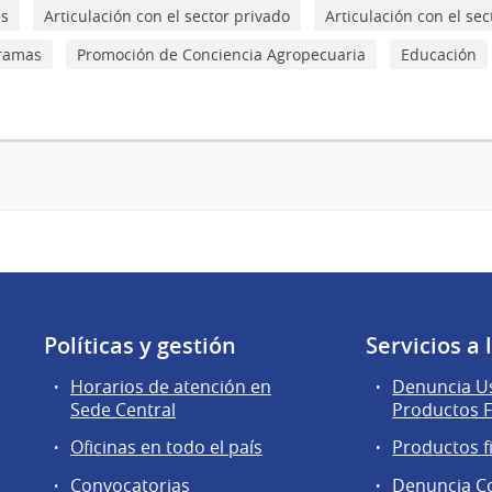
es
Articulación con el sector privado
Articulación con el sec
gramas
Promoción de Conciencia Agropecuaria
Educación
Políticas y gestión
Servicios a
Horarios de atención en
Denuncia Us
Sede Central
Productos F
Oficinas en todo el país
Productos f
Convocatorias
Denuncia C