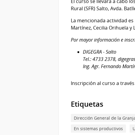
El curso se llevará a cabo lo
2025
Rural (SFR) Salto, Avda. Batl
La mencionada actividad es 
Martínez, Cecilia Orihuela y
Por mayor información e inscr
DIGEGRA - Salto
Tel.: 4733 2378,
digegra
Ing. Agr. Fernando Martí
Inscripción al curso a través
Etiquetas
Dirección General de la Granj
En sistemas productivos
U