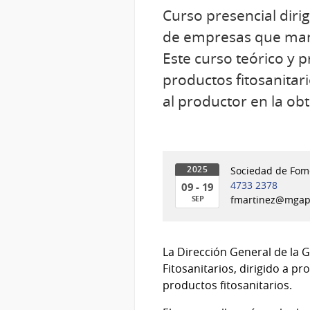
Curso presencial diri
de empresas que manip
Este curso teórico y p
productos fitosanitari
al productor en la ob
Sociedad de Fome
2025
4733 2378
09 - 19
SEP
fmartinez@mgap
09
al
19
La Dirección General de la G
de
Fitosanitarios, dirigido a 
Sep
productos fitosanitarios.
del