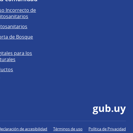
o Incorrecto de
itosanitarios
itosanitarios
orta de Bosque
gitales para los
turales
ductos
s
gub.uy
Declaración de accesibilidad
Términos de uso
Política de Privacidad