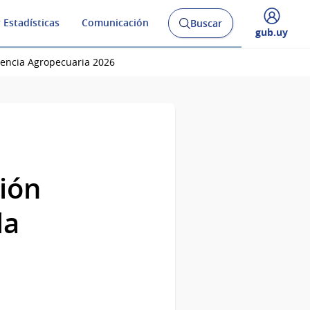
 Estadísticas
Comunicación
Buscar
Abrir
Desplegar
gub.uy
buscador
menú
y
de
gencia Agropecuaria 2026
ión
la