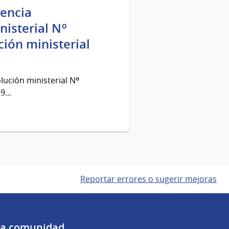
gencia
isterial Nº
ión ministerial
ución ministerial Nº
...
Reportar errores o sugerir mejoras
 la comunidad