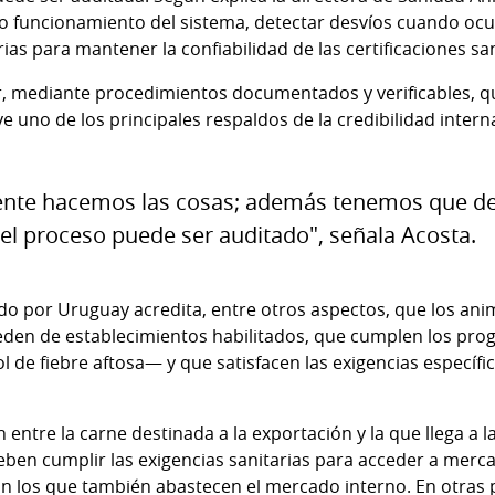
cto funcionamiento del sistema, detectar desvíos cuando oc
as para mantener la confiabilidad de las certificaciones san
 mediante procedimientos documentados y verificables, que
ye uno de los principales respaldos de la credibilidad intern
nte hacemos las cosas; además tenemos que de
l proceso puede ser auditado", señala Acosta.
tido por Uruguay acredita, entre otros aspectos, que los an
eden de establecimientos habilitados, que cumplen los progr
ol de fiebre aftosa— y que satisfacen las exigencias especí
 entre la carne destinada a la exportación y la que llega a 
ben cumplir las exigencias sanitarias para acceder a mer
n los que también abastecen el mercado interno. En otras p