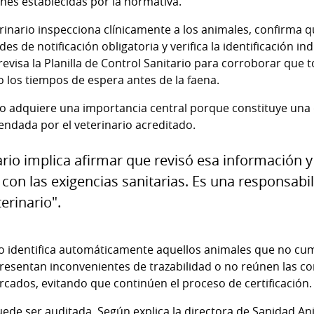
nes establecidas por la normativa.
erinario inspecciona clínicamente a los animales, confirma 
 de notificación obligatoria y verifica la identificación in
revisa la Planilla de Control Sanitario para corroborar que 
 los tiempos de espera antes de la faena.
 adquiere una importancia central porque constituye una 
endada por el veterinario acreditado.
ario implica afirmar que revisó esa información 
con las exigencias sanitarias. Es una responsab
erinario".
co identifica automáticamente aquellos animales que no cum
resentan inconvenientes de trazabilidad o no reúnen las c
ados, evitando que continúen el proceso de certificación.
de ser auditada. Según explica la directora de Sanidad Anim