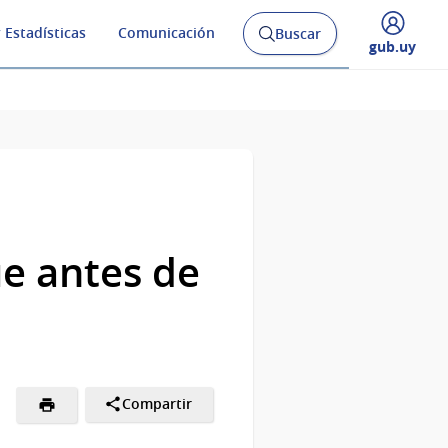
 Estadísticas
Comunicación
Buscar
Abrir
Desplegar
gub.uy
buscador
menú
y
de
e antes de
Compartir