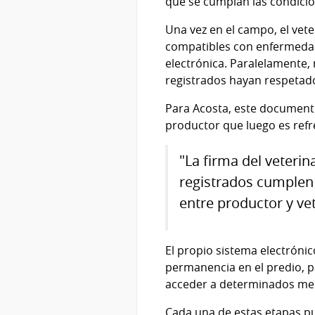
que se cumplan las condicio
Una vez en el campo, el vet
compatibles con enfermedades
electrónica. Paralelamente, 
registrados hayan respetado
Para Acosta, este documento
productor que luego es refr
"La firma del veterin
registrados cumplen 
entre productor y vet
El propio sistema electróni
permanencia en el predio, p
acceder a determinados merc
Cada una de estas etapas pue