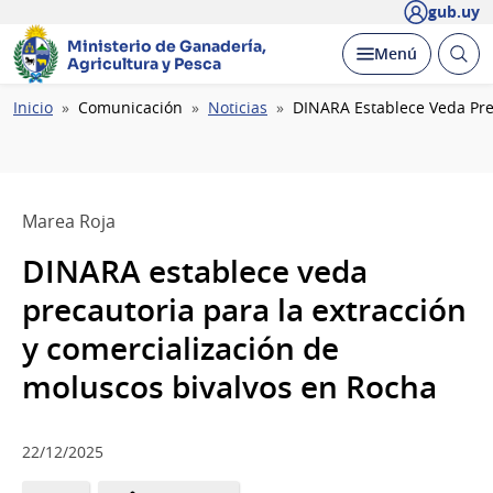
gub.uy
Ministerio de Ganadería,
Abrir
Desplegar
Menú
Agricultura y Pesca
busc
Ruta
Inicio
Comunicación
Noticias
DINARA Establece Veda Prec
de
navegación
Marea Roja
DINARA establece veda
precautoria para la extracción
y comercialización de
moluscos bivalvos en Rocha
22/12/2025