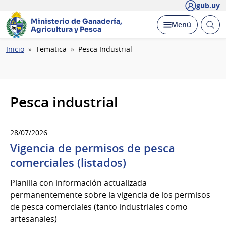
gub.uy
Ministerio de Ganadería,
Abrir
Desplegar
Menú
Agricultura y Pesca
busc
Ruta
Inicio
Tematica
Pesca Industrial
de
navegación
Pesca industrial
28/07/2026
Vigencia de permisos de pesca
comerciales (listados)
Planilla con información actualizada
permanentemente sobre la vigencia de los permisos
de pesca comerciales (tanto industriales como
artesanales)