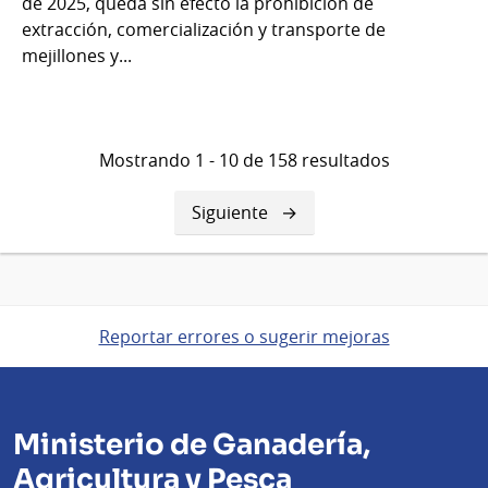
de 2025, queda sin efecto la prohibición de
extracción, comercialización y transporte de
mejillones y...
Mostrando 1 - 10 de 158 resultados
Siguiente
Siguiente
página
Reportar errores o sugerir mejoras
Ministerio de Ganadería,
Agricultura y Pesca