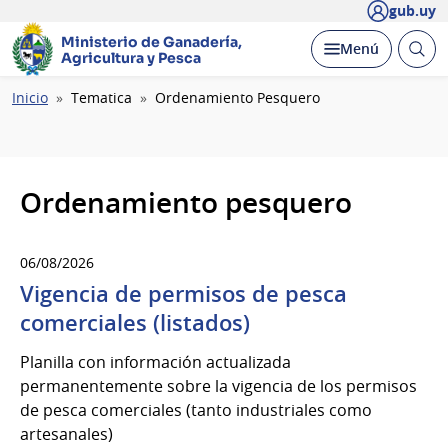
gub.uy
Ministerio de Ganadería,
Abrir
Desplegar
Menú
Agricultura y Pesca
busc
Ruta
Inicio
Tematica
Ordenamiento Pesquero
de
navegación
Ordenamiento pesquero
06/08/2026
Vigencia de permisos de pesca
comerciales (listados)
Planilla con información actualizada
permanentemente sobre la vigencia de los permisos
de pesca comerciales (tanto industriales como
artesanales)