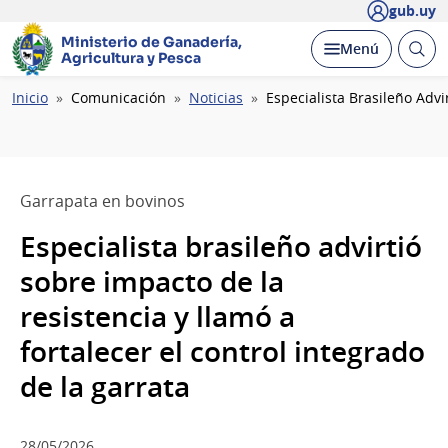
gub.uy
Ministerio de Ganadería,
Abrir
Desplegar
Menú
Agricultura y Pesca
busc
Ruta
Inicio
Comunicación
Noticias
Especialista Brasileño Advi
de
navegación
Garrapata en bovinos
Especialista brasileño advirtió
sobre impacto de la
resistencia y llamó a
fortalecer el control integrado
de la garrata
28/05/2026